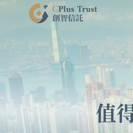
Skip
to
content
值